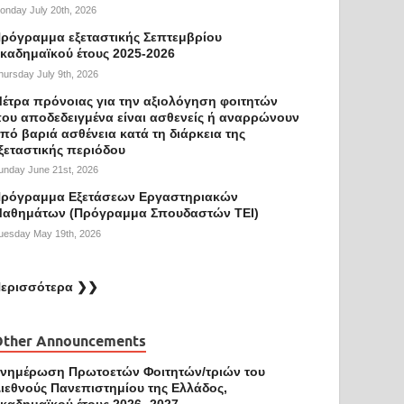
onday July 20th, 2026
ρόγραμμα εξεταστικής Σεπτεμβρίου
καδημαϊκού έτους 2025-2026
hursday July 9th, 2026
έτρα πρόνοιας για την αξιολόγηση φοιτητών
ου αποδεδειγμένα είναι ασθενείς ή αναρρώνουν
πό βαριά ασθένεια κατά τη διάρκεια της
ξεταστικής περιόδου
unday June 21st, 2026
ρόγραμμα Εξετάσεων Εργαστηριακών
αθημάτων (Πρόγραμμα Σπουδαστών ΤΕΙ)
uesday May 19th, 2026
ερισσότερα ❯❯
Other Announcements
νημέρωση Πρωτοετών Φοιτητών/τριών του
ιεθνούς Πανεπιστημίου της Ελλάδος,
καδημαϊκού έτους 2026 -2027