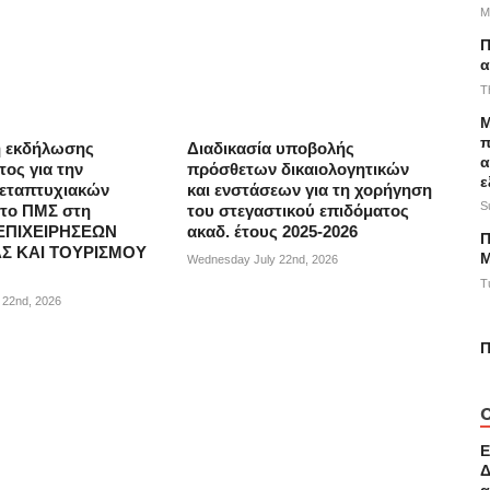
M
Π
α
T
M
π
 εκδήλωσης
Διαδικασία υποβολής
α
τος για την
πρόσθετων δικαιολογητικών
ε
μεταπτυχιακών
και ενστάσεων για τη χορήγηση
S
στο ΠΜΣ στη
του στεγαστικού επιδόματος
ΕΠΙΧΕΙΡΗΣΕΩΝ
ακαδ. έτους 2025-2026
Π
Σ ΚΑΙ ΤΟΥΡΙΣΜΟΥ
Μ
Wednesday July 22nd, 2026
T
 22nd, 2026
Π
Ε
Δ
α