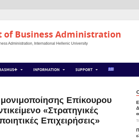
of Business Administration
ss Administration, International Hellenic University
RASMUS
INFORMATION
SUPPORT
C
 μονιμοποίησης Επίκουρου
Ε
Δ
τικείμενο «Στρατηγικές
α
ποιητικές Επιχειρήσεις»
T
Π
ε