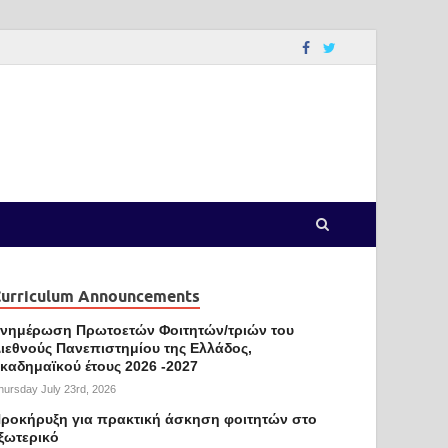
urriculum Announcements
νημέρωση Πρωτοετών Φοιτητών/τριών του
ιεθνούς Πανεπιστημίου της Ελλάδος,
καδημαϊκού έτους 2026 -2027
hursday July 23rd, 2026
ροκήρυξη για πρακτική άσκηση φοιτητών στο
ξωτερικό