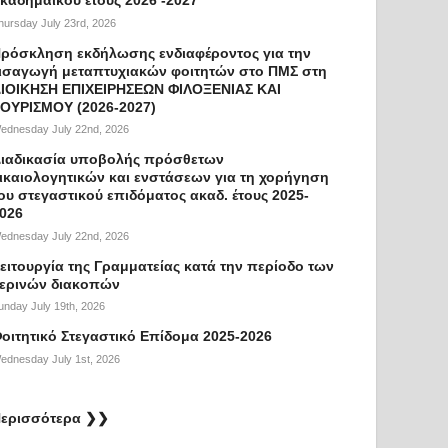
hursday July 23rd, 2026
ρόσκληση εκδήλωσης ενδιαφέροντος για την
ισαγωγή μεταπτυχιακών φοιτητών στο ΠΜΣ στη
ΙΟΙΚΗΣΗ ΕΠΙΧΕΙΡΗΣΕΩΝ ΦΙΛΟΞΕΝΙΑΣ ΚΑΙ
ΟΥΡΙΣΜΟΥ (2026-2027)
ednesday July 22nd, 2026
ιαδικασία υποβολής πρόσθετων
ικαιολογητικών και ενστάσεων για τη χορήγηση
ου στεγαστικού επιδόματος ακαδ. έτους 2025-
026
ednesday July 22nd, 2026
ειτουργία της Γραμματείας κατά την περίοδο των
ερινών διακοπών
unday July 19th, 2026
οιτητικό Στεγαστικό Επίδομα 2025-2026
ednesday July 1st, 2026
ερισσότερα ❯❯