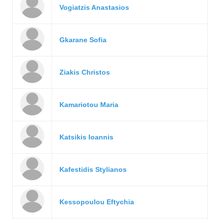
Vogiatzis Anastasios
Gkarane Sofia
Ziakis Christos
Kamariotou Maria
Katsikis Ioannis
Kafestidis Stylianos
Kessopoulou Eftychia