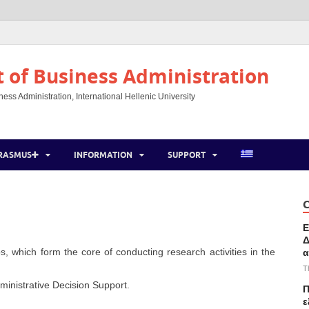
of Business Administration
ss Administration, International Hellenic University
RASMUS
INFORMATION
SUPPORT
C
Ε
Δ
, which form the core of conducting research activities in the
α
T
inistrative Decision Support.
Π
ε