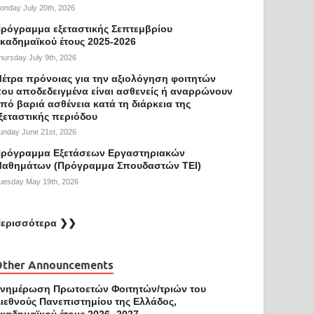
onday July 20th, 2026
ρόγραμμα εξεταστικής Σεπτεμβρίου
καδημαϊκού έτους 2025-2026
hursday July 9th, 2026
έτρα πρόνοιας για την αξιολόγηση φοιτητών
ου αποδεδειγμένα είναι ασθενείς ή αναρρώνουν
πό βαριά ασθένεια κατά τη διάρκεια της
ξεταστικής περιόδου
unday June 21st, 2026
ρόγραμμα Εξετάσεων Εργαστηριακών
αθημάτων (Πρόγραμμα Σπουδαστών ΤΕΙ)
uesday May 19th, 2026
ερισσότερα ❯❯
Other Announcements
νημέρωση Πρωτοετών Φοιτητών/τριών του
ιεθνούς Πανεπιστημίου της Ελλάδος,
καδημαϊκού έτους 2026 -2027