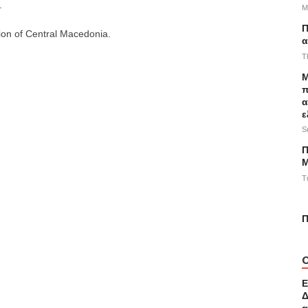
.
M
Π
ion of Central Macedonia.
α
T
M
π
α
ε
S
Π
Μ
T
Π
Ε
Δ
α