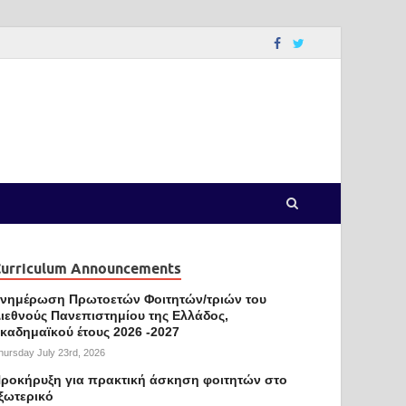
urriculum Announcements
νημέρωση Πρωτοετών Φοιτητών/τριών του
ιεθνούς Πανεπιστημίου της Ελλάδος,
καδημαϊκού έτους 2026 -2027
hursday July 23rd, 2026
ροκήρυξη για πρακτική άσκηση φοιτητών στο
ξωτερικό