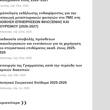
hursday July 23rd, 2026
ρόσκληση εκδήλωσης ενδιαφέροντος για την
ισαγωγή μεταπτυχιακών φοιτητών στο ΠΜΣ στη
ΙΟΙΚΗΣΗ ΕΠΙΧΕΙΡΗΣΕΩΝ ΦΙΛΟΞΕΝΙΑΣ ΚΑΙ
ΟΥΡΙΣΜΟΥ (2026-2027)
ednesday July 22nd, 2026
ιαδικασία υποβολής πρόσθετων
ικαιολογητικών και ενστάσεων για τη χορήγηση
ου στεγαστικού επιδόματος ακαδ. έτους 2025-
026
ednesday July 22nd, 2026
ειτουργία της Γραμματείας κατά την περίοδο των
ερινών διακοπών
unday July 19th, 2026
οιτητικό Στεγαστικό Επίδομα 2025-2026
ednesday July 1st, 2026
ερισσότερα ❯❯