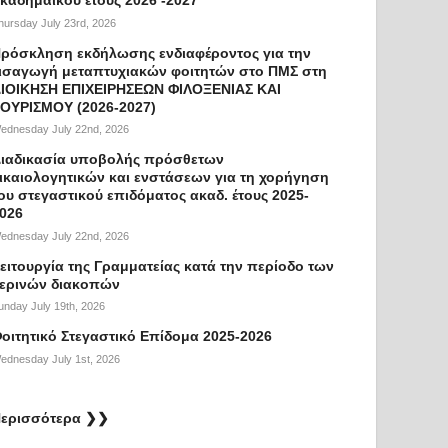
hursday July 23rd, 2026
ρόσκληση εκδήλωσης ενδιαφέροντος για την
ισαγωγή μεταπτυχιακών φοιτητών στο ΠΜΣ στη
ΙΟΙΚΗΣΗ ΕΠΙΧΕΙΡΗΣΕΩΝ ΦΙΛΟΞΕΝΙΑΣ ΚΑΙ
ΟΥΡΙΣΜΟΥ (2026-2027)
ednesday July 22nd, 2026
ιαδικασία υποβολής πρόσθετων
ικαιολογητικών και ενστάσεων για τη χορήγηση
ου στεγαστικού επιδόματος ακαδ. έτους 2025-
026
ednesday July 22nd, 2026
ειτουργία της Γραμματείας κατά την περίοδο των
ερινών διακοπών
unday July 19th, 2026
οιτητικό Στεγαστικό Επίδομα 2025-2026
ednesday July 1st, 2026
ερισσότερα ❯❯