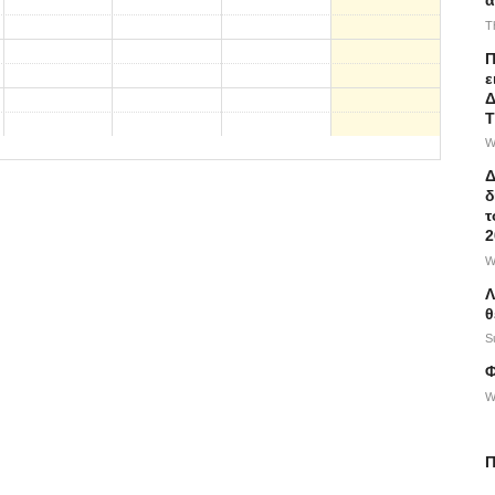
T
Π
ε
Δ
Τ
W
Δ
δ
τ
2
W
Λ
θ
S
Φ
W
Π