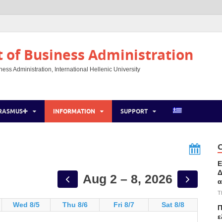
of Business Administration
ss Administration, International Hellenic University
RASMUS
INFORMATION
SUPPORT
C
Ε
Δ
Aug 2 – 8, 2026
α
T
Wed 8/5
Thu 8/6
Fri 8/7
Sat 8/8
Π
ε