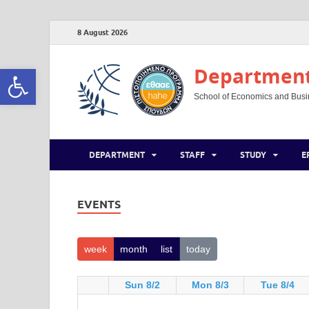
8 August 2026
Open toolbar
Department 
School of Economics and Busine
DEPARTMENT
STAFF
STUDY
E
EVENTS
week
month
list
today
Sun 8/2
Mon 8/3
Tue 8/4