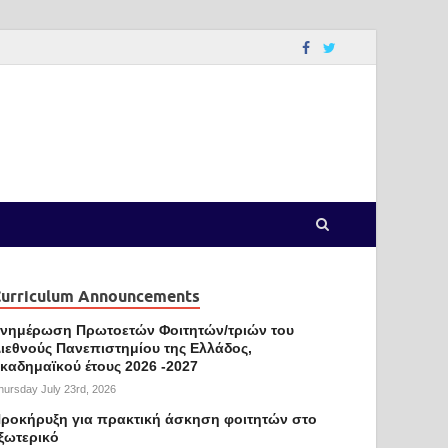
urriculum Announcements
νημέρωση Πρωτοετών Φοιτητών/τριών του
ιεθνούς Πανεπιστημίου της Ελλάδος,
καδημαϊκού έτους 2026 -2027
hursday July 23rd, 2026
ροκήρυξη για πρακτική άσκηση φοιτητών στο
ξωτερικό