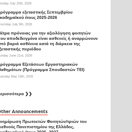
onday July 20th, 2026
ρόγραμμα εξεταστικής Σεπτεμβρίου
καδημαϊκού έτους 2025-2026
hursday July 9th, 2026
έτρα πρόνοιας για την αξιολόγηση φοιτητών
ου αποδεδειγμένα είναι ασθενείς ή αναρρώνουν
πό βαριά ασθένεια κατά τη διάρκεια της
ξεταστικής περιόδου
unday June 21st, 2026
ρόγραμμα Εξετάσεων Εργαστηριακών
αθημάτων (Πρόγραμμα Σπουδαστών ΤΕΙ)
uesday May 19th, 2026
ερισσότερα ❯❯
Other Announcements
νημέρωση Πρωτοετών Φοιτητών/τριών του
ιεθνούς Πανεπιστημίου της Ελλάδος,
καδημαϊκού έτους 2026 -2027