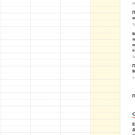
M
Π
α
T
M
π
α
ε
S
Π
Μ
T
Π
Ε
Δ
α