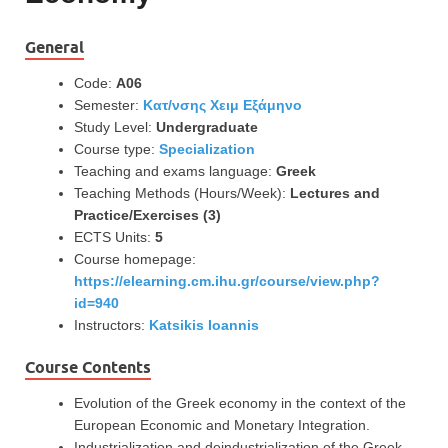
General
Code:
Α06
Semester:
Κατ/νσης Χειμ Εξάμηνο
Study Level:
Undergraduate
Course type:
Specialization
Teaching and exams language:
Greek
Teaching Methods (Hours/Week):
Lectures and
Practice/Exercises (3)
ECTS Units:
5
Course homepage:
https://elearning.cm.ihu.gr/course/view.php?
id=940
Instructors:
Katsikis Ioannis
Course Contents
Evolution of the Greek economy in the context of the
European Economic and Monetary Integration.
Industrialization and deindustrialization of the Greek