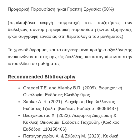
Προφορική Παρουσίαση ή/και Γραπτή Εργασία: (50%)
(περιλαμβάνει ενεργή συμμετοχή στις συζητήσεις των
διαλέξεων, σύντομη προφορική παρουσίαση (εντός εξαμήνου),
ή/και συγγραφή εργασίας στη θεματολογία του μαθήματος)
Το χρονοδιάγραμμα, και τα συγκεκριμένα κριτήρια αξιολόγησης
ανακοινώνονται στις αρχικές διαλέξεις, και καταγράφονται στην
ιστοσελίδα του μαθήματος.
Recommended Bibliography
Graedel T.E. and Allenby B.R. (2009).
Βιομηχανική
Οικολογία. Εκδόσεις Κλειδάριθμος.
Sankar A. R. (2021). Διαχείριση Περιβάλλοντος.
Εκδόσεις Τζιόλα. {Κωδικός Ευδόξου: 86056487}
Βλαχοκώστας Χ. (2022). Αειφορική Διαχείριση &
Κυκλική Οικονομία. Εκδόσεις Γιαχούδη. {Κωδικός
Ευδόξου: 110158466}
Παπαγρηγορίου Α. & Ζάβαλη Μ. (2023). Κυκλική