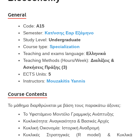
General
Code:
Α15
Semester:
Κατ/νσης Εαρ Εξάμηνο
Study Level:
Undergraduate
Course type:
Specialization
Teaching and exams language:
Ελληνικά
Teaching Methods (Hours/Week):
Διαλέξεις &
Ασκήσεις Πράξης (3)
ECTS Units:
5
Instructors:
Mouzakitis Yannis
Course Contents
Το μάθημα διαρθρώνεται με βάση τους παρακάτω άξονες:
Το Υφιστάμενο Μοντέλο Γραμμικής Ανάπτυξης
Κυκλικότητα: Αναγκαιότητα & Βασικές Αρχές
Κυκλική Οικονομία: Ιστορική Αναδρομή
Κυκλικές Στρατηγικές (R model) & Κυκλικά